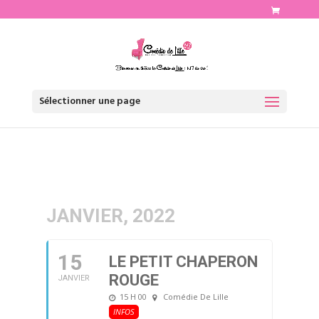
http://www.comediedelille.fr
Sélectionner une page
JANVIER, 2022
15
LE PETIT CHAPERON
ROUGE
JANVIER
15 H 00
Comédie De Lille
INFOS