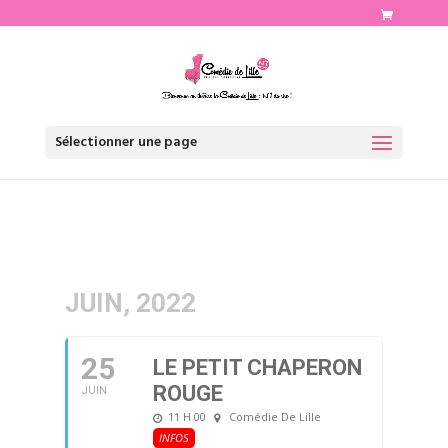
http://www.comediedelille.fr
Sélectionner une page
JUIN, 2022
25
LE PETIT CHAPERON
ROUGE
JUIN
11 H 00
Comédie De Lille
INFOS