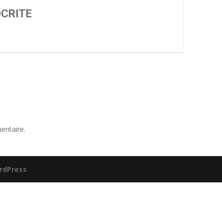
OCRITE
entaire.
rdPress