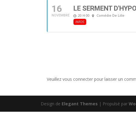
16
LE SERMENT D'HYP
20 H 00
Comédie De Lille
NOVEMBRE
INFOS
Veuillez vous connecter pour laisser un comm
Design de
Elegant Themes
| Propulsé par
Wo