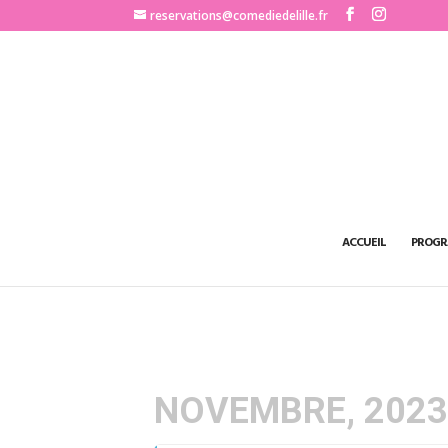
http://www.comediedelille.fr
reservations@comediedelille.fr
ACCUEIL
PROGR
NOVEMBRE, 202