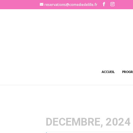
http://www.comediedelille.fr
reservations@comediedelille.fr
ACCUEIL
PROGR
DECEMBRE, 2024