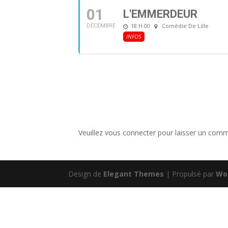
01
L'EMMERDEUR
18 H 00
Comédie De Lille
DÉCEMBRE
INFOS
Veuillez vous connecter pour laisser un comm
Design de
Elegant Themes
| Propulsé par
Wo