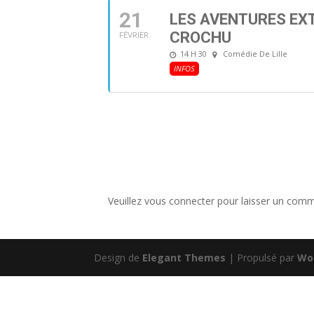
21
LES AVENTURES EX
CROCHU
FÉVRIER
14 H 30
Comédie De Lille
INFOS
Veuillez vous connecter pour laisser un comm
Design de
Elegant Themes
| Propulsé par
Wo