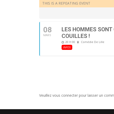
THIS IS A REPEATING EVENT
08
LES HOMMES SONT 
COUILLES !
MARS
20 H 00
Comédie De Lille
INFOS
Veuillez vous connecter pour laisser un comm