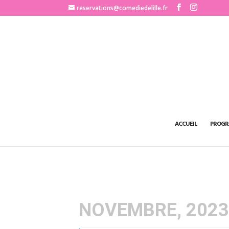
http://www.comediedelille.fr
reservations@comediedelille.fr
ACCUEIL
PROGR
NOVEMBRE, 202