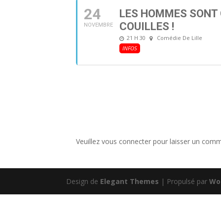
24
LES HOMMES SONT 
COUILLES !
NOVEMBRE
21 H 30
Comédie De Lille
INFOS
Veuillez vous connecter pour laisser un comm
Design de
Elegant Themes
| Propulsé par
Wo