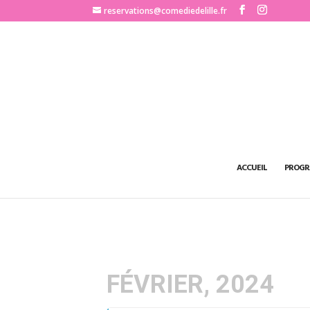
http://www.comediedelille.fr
reservations@comediedelille.fr
ACCUEIL
PROGR
FÉVRIER, 2024