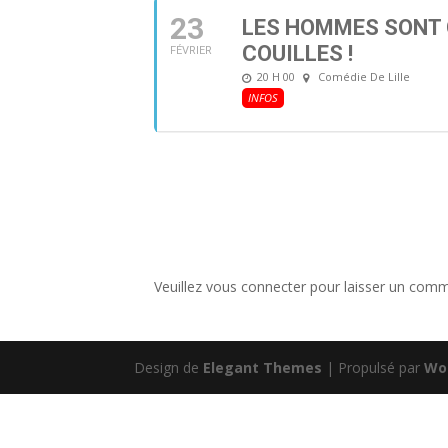
23
LES HOMMES SONT 
COUILLES !
FÉVRIER
20 H 00
Comédie De Lille
INFOS
Veuillez vous connecter pour laisser un comm
Design de
Elegant Themes
| Propulsé par
Wo