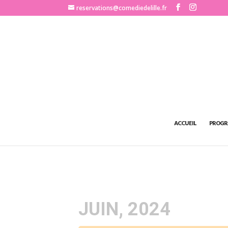
http://www.comediedelille.fr
reservations@comediedelille.fr
ACCUEIL
PROGR
JUIN, 2024