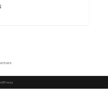
S
entaire.
rdPress