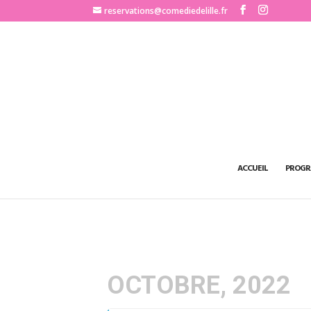
http://www.comediedelille.fr
reservations@comediedelille.fr
ACCUEIL
PROGR
OCTOBRE, 2022