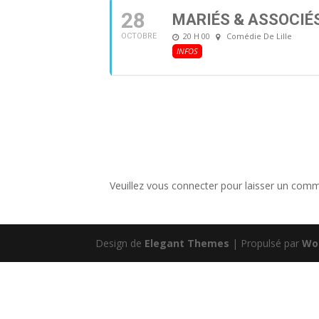
28
MARIÉS & ASSOCIÉ
20 H 00
Comédie De Lille
OCTOBRE
INFOS
Veuillez vous connecter pour laisser un comm
Design de
Elegant Themes
| Propulsé par
Wo