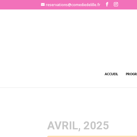
http://www.comediedelille.fr
reservations@comediedelille.fr
ACCUEIL
PROGR
AVRIL, 2025