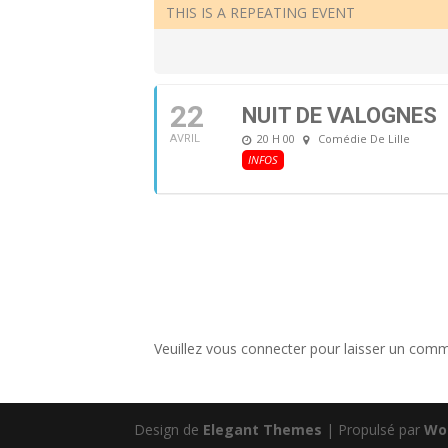
THIS IS A REPEATING EVENT
22
NUIT DE VALOGNES
20 H 00
Comédie De Lille
AVRIL
INFOS
Veuillez vous connecter pour laisser un comm
Design de
Elegant Themes
| Propulsé par
Wo