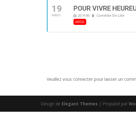
19
POUR VIVRE HEUREU
20 H 00
Comédie De Lille
MARS
INFOS
Veuillez vous connecter pour laisser un comm
Design de
Elegant Themes
| Propulsé par
Wo