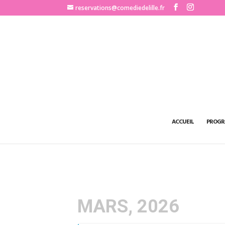
http://www.comediedelille.fr
reservations@comediedelille.fr
ACCUEIL
PROGR
MARS, 2026