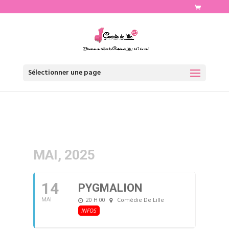
http://www.comediedelille.fr
Sélectionner une page
MAI, 2025
14
PYGMALION
20 H 00
Comédie De Lille
MAI
INFOS