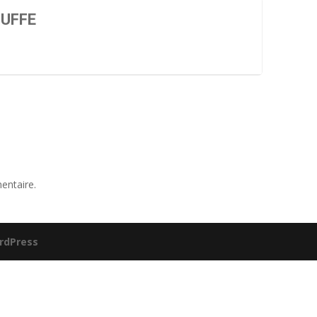
OUFFE
entaire.
rdPress