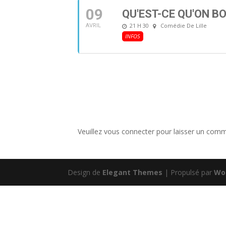
09
QU'EST-CE QU'ON B
21 H 30
Comédie De Lille
AVRIL
INFOS
Veuillez vous connecter pour laisser un comm
Design de
Elegant Themes
| Propulsé par
Wo