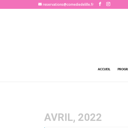
http://www.comediedelille.fr
reservations@comediedelille.fr
ACCUEIL
PROGR
AVRIL, 2022