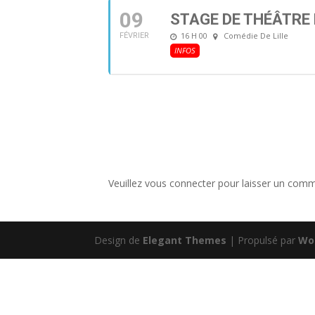
09
STAGE DE THÉÂTRE
16 H 00
Comédie De Lille
FÉVRIER
INFOS
Veuillez vous connecter pour laisser un comm
Design de
Elegant Themes
| Propulsé par
Wo