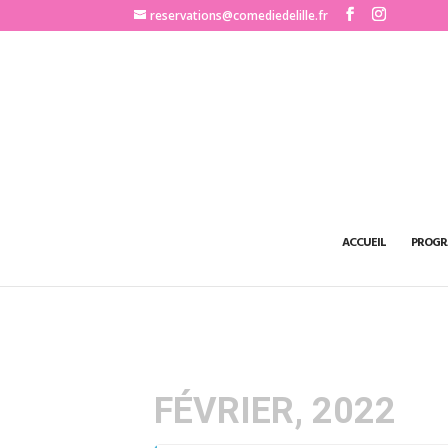
http://www.comediedelille.fr
reservations@comediedelille.fr
ACCUEIL
PROGR
FÉVRIER, 2022