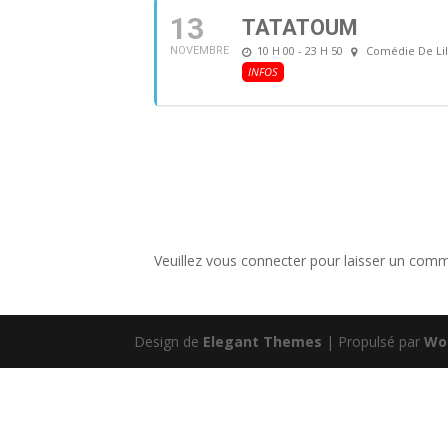
13
TATATOUM
10 H 00 - 23 H 50
Comédie De Lil
NOVEMBRE
INFOS
Veuillez vous connecter pour laisser un comm
Design de
Elegant Themes
| Propulsé par
Wo