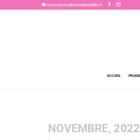
http://www.comediedelille.fr
reservations@comediedelille.fr
ACCUEIL
PROGR
NOVEMBRE, 202