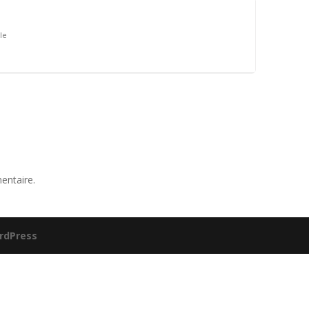
le
entaire.
rdPress