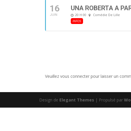
16
UNA ROBERTA A PAR
20 H 00
Comédie De Lille
JUIN
INFOS
Veuillez vous connecter pour laisser un comm
Design de
Elegant Themes
| Propulsé par
Wo