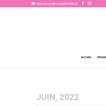
http://www.comediedelille.fr
reservations@comediedelille.fr
ACCUEIL
PROGR
JUIN, 2022