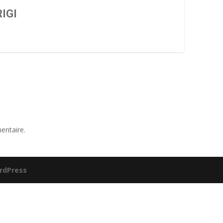
IGI
entaire.
rdPress