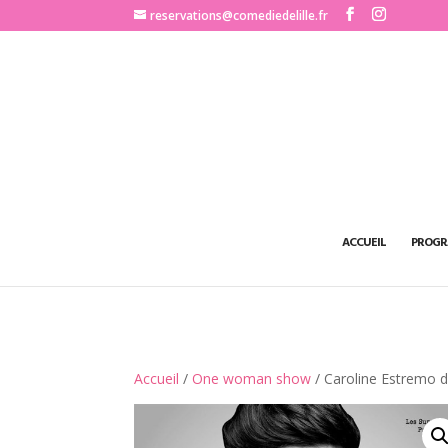
http://www.comediedelille.fr
reservations@comediedelille.fr
ACCUEIL
PROGR
Accueil
/
One woman show
/ Caroline Estremo d