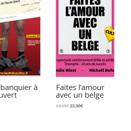
banquier à
Faites l’amour
uvert
avec un belge
Le
Le
24,00
€
22,00
€
prix
prix
initial
actuel
était :
est :