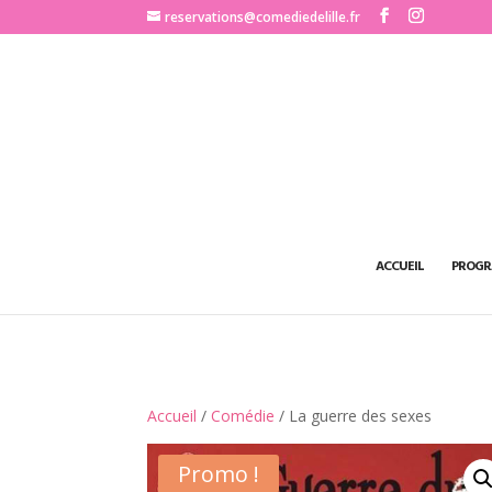
http://www.comediedelille.fr
reservations@comediedelille.fr
ACCUEIL
PROGR
Accueil
/
Comédie
/ La guerre des sexes
Promo !