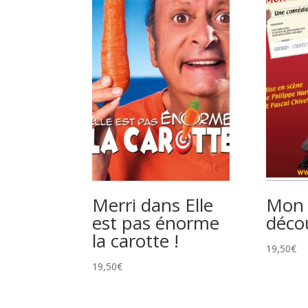
Merri dans Elle
Mon 
est pas énorme
déco
la carotte !
19,50
€
19,50
€