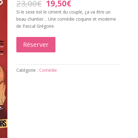
Le
Le
23,00
€
19,50
€
prix
prix
Si le sexe est le ciment du couple, ça va être un
initial
actuel
beau chantier… Une comédie coquine et moderne
était :
est :
de Pascal Grégoire.
23,00€.
19,50€.
Réserver
Catégorie :
Comédie